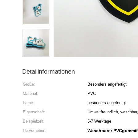
Detailinformationen
Größe:
Besonders angefertigt
Material:
PVC
Farbe:
besonders angefertigt
Eigenschaft:
Umweltfreundlich, waschbar, 
Beispielzeit:
5-7 Werktage
Hervorheben:
Waschbarer PVCgummif