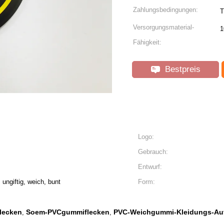
Zahlungsbedingungen:
T
Versorgungsmaterial-
1
Fähigkeit:
Bestpreis
Logo:
Gebrauch:
Entwurf:
ungiftig, weich, bunt
Form:
lecken
Soem-PVCgummiflecken
PVC-Weichgummi-Kleidungs-Auf
,
,