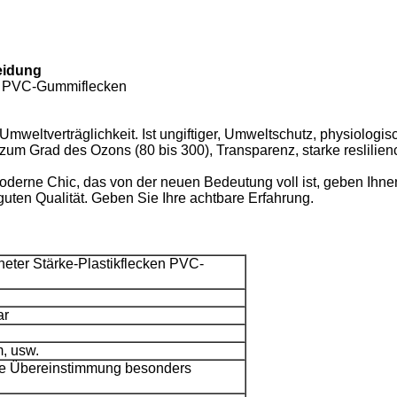
eidung
en PVC-Gummiflecken
eltverträglichkeit. Ist ungiftiger, Umweltschutz, physiologisch
um Grad des Ozons (80 bis 300), Transparenz, starke reslilien
s moderne Chic, das von der neuen Bedeutung voll ist, geben Ih
r guten Qualität. Geben Sie Ihre achtbare Erfahrung.
ter Stärke-Plastikflecken PVC-
ar
m, usw.
ne Übereinstimmung besonders