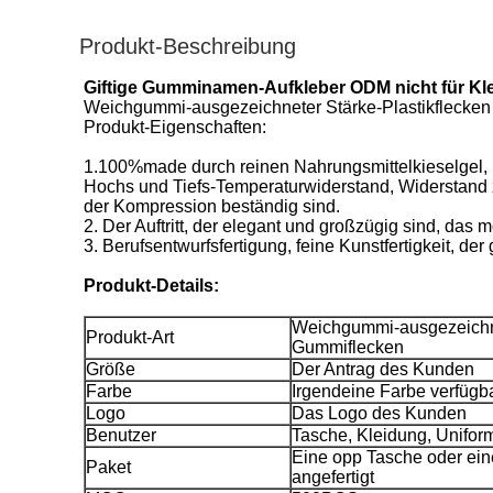
Produkt-Beschreibung
Giftige Gumminamen-Aufkleber ODM nicht für Kl
Weichgummi-ausgezeichneter Stärke-Plastikfleck
Produkt-Eigenschaften:
1.100%made durch reinen Nahrungsmittelkieselgel, Umw
Hochs und Tiefs-Temperaturwiderstand, Widerstand z
der Kompression beständig sind.
2. Der Auftritt, der elegant und großzügig sind, da
3. Berufsentwurfsfertigung, feine Kunstfertigkeit, de
Produkt-Details:
Weichgummi-ausgezeichne
Produkt-Art
Gummiflecken
Größe
Der Antrag des Kunden
Farbe
Irgendeine Farbe verfügb
Logo
Das Logo des Kunden
Benutzer
Tasche, Kleidung, Unifor
Eine opp Tasche oder ei
Paket
angefertigt