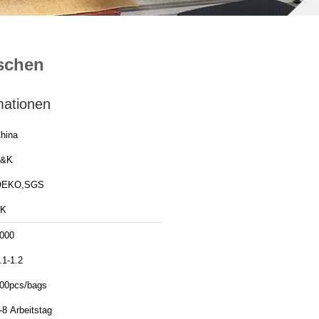
schen
mationen
hina
T&K
OEKO,SGS
TK
000
.1-1.2
00pcs/bags
-8 Arbeitstag