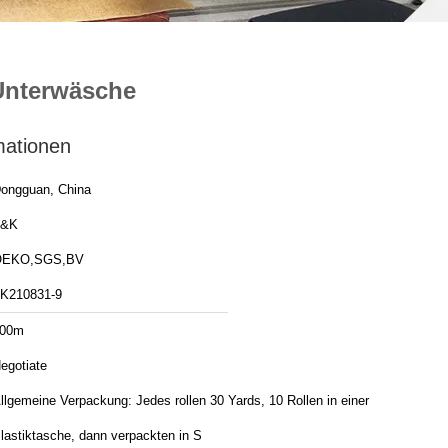
 Unterwäsche
mationen
ongguan, China
T&K
OEKO,SGS,BV
K210831-9
00m
egotiate
llgemeine Verpackung: Jedes rollen 30 Yards, 10 Rollen in einer
lastiktasche, dann verpackten in S