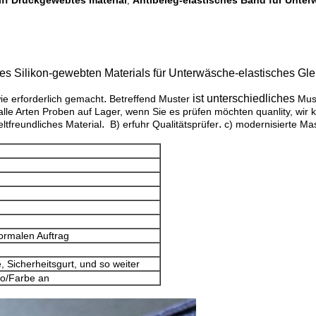
iff Druckgewebtes material
Antibeleg-elastisches Band für Unte
,
des Silikon-gewebten Materials für Unterwäsche-elastisches Gl
.
ist unterschiedliches
wie erforderlich gemacht
Betreffend Muster
Must
Arten Proben auf Lager, wenn Sie es prüfen möchten quanlity, wir kön
.
.
ltfreundliches Material
B) erfuhr Qualitätsprüfer
c) modernisierte Ma
formalen Auftrag
 Sicherheitsgurt, und so weiter
o/Farbe an