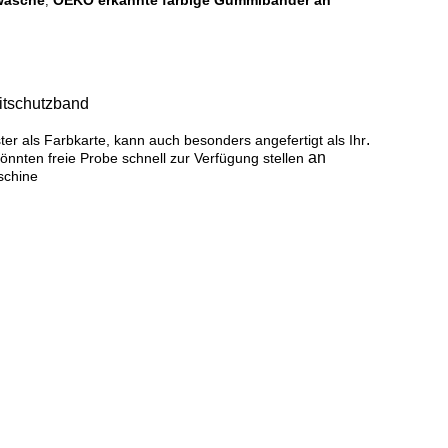
rwäsche
OEKO erkannte farbige Gummibänder an
,
eitschutzband
.
er als Farbkarte, kann auch besonders angefertigt als Ihr
an
nten freie Probe schnell zur Verfügung stellen
schine