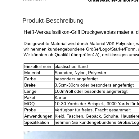
Unterwäsche-Silikon-Gr
Produkt-Beschreibung
Heiß-Verkaufssilikon-Griff Druckgewebtes material 
von
Das gewebte Material wird durch Material
Polyester, 
wir nehmen kundengebundene Größe/Logo/Stärke/Form, alle 
:
Wir könnten ob Qualität überprüfen
A), erstklassiges umwe
Einzelteil nein.
elastisches Band
Material
Spandex, Nylon, Polyester
Farbe
besonders angefertigt
Breite
0.5cm-30cm oder besonders angefertigt
Länge
100m/roll oder besonders angefertigt
Paket
Karton
MOQ
10-30 Yards der Beispiel-, 3000 Yards für 
Probe
Verfügbar für freies, Fracht gesammelt
Anwendungen
Kleid, Taschen, Gepäck, Schuhe, Haustiere,
Spezifikation
nehmen Sie kundengebundene Größe/Log