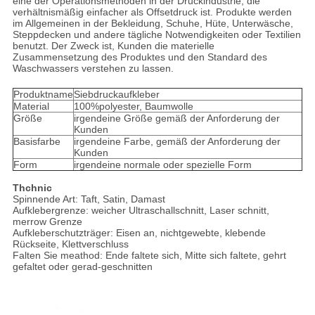
eine der Operationsmethoden in der Druckindustrie, die
verhältnismäßig einfacher als Offsetdruck ist. Produkte werden
im Allgemeinen in der Bekleidung, Schuhe, Hüte, Unterwäsche,
Steppdecken und andere tägliche Notwendigkeiten oder Textilien
benutzt. Der Zweck ist, Kunden die materielle
Zusammensetzung des Produktes und den Standard des
Waschwassers verstehen zu lassen.
Produktname
Siebdruckaufkleber
Material
100%polyester, Baumwolle
Größe
irgendeine Größe gemäß der Anforderung der
Kunden
Basisfarbe
irgendeine Farbe, gemäß der Anforderung der
Kunden
Form
irgendeine normale oder spezielle Form
Thchnic
Spinnende Art: Taft, Satin, Damast
Aufklebergrenze: weicher Ultraschallschnitt, Laser schnitt,
merrow Grenze
Aufkleberschutzträger: Eisen an, nichtgewebte, klebende
Rückseite, Klettverschluss
Falten Sie meathod: Ende faltete sich, Mitte sich faltete, gehrt
gefaltet oder gerad-geschnitten