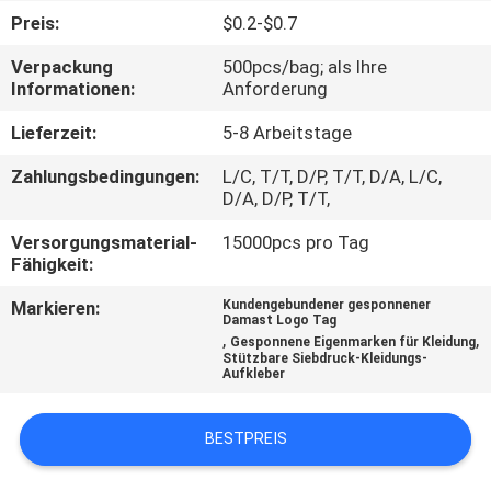
Preis:
$0.2-$0.7
TRETEN
Verpackung
500pcs/bag; als Ihre
SIE
Informationen:
Anforderung
MIT
Lieferzeit:
5-8 Arbeitstage
UNS
Zahlungsbedingungen:
L/C, T/T, D/P, T/T, D/A, L/C,
IN
D/A, D/P, T/T,
VERBINDUNG
Versorgungsmaterial-
15000pcs pro Tag
Fähigkeit:
FORDERN
Markieren:
Kundengebundener gesponnener
Damast Logo Tag
SIE EIN
,
,
Gesponnene Eigenmarken für Kleidung
Stützbare Siebdruck-Kleidungs-
ZITAT
Aufkleber
BESTPREIS
SITEMAP