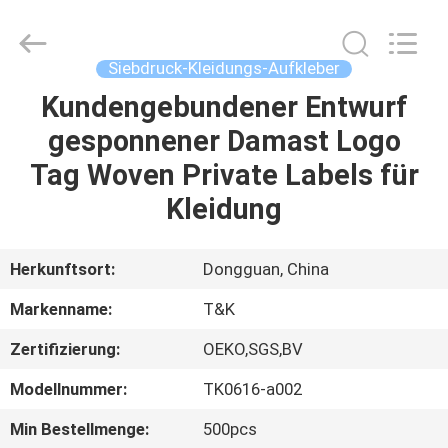
T&K
Garment
Accessories
Co.,Ltd.
All
Siebdruck-Kleidungs-Aufkleber
Rights
Reserved.
Kundengebundener Entwurf
HAUS
gesponnener Damast Logo
PRODUKTE
Tag Woven Private Labels für
Kleidung
ÜBER
UNS
Herkunftsort:
Dongguan, China
Markenname:
T&K
FABRIK-
Zertifizierung:
OEKO,SGS,BV
AUSFLUG
Modellnummer:
TK0616-a002
QUALITÄTSKONTROLLE
Min Bestellmenge:
500pcs