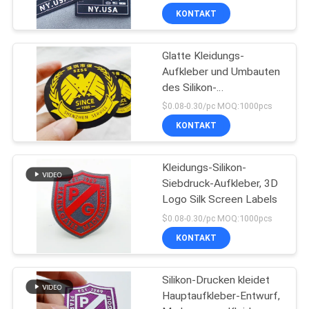
Silikon
KONTAKT
Glatte Kleidungs-
Aufkleber und Umbauten
des Silikon-
Wärmeübertragungs-
$0.08-0.30/pc MOQ:1000pcs
Druck-3d
KONTAKT
kundenspezifisch
Kleidungs-Silikon-
Siebdruck-Aufkleber, 3D
Logo Silk Screen Labels
$0.08-0.30/pc MOQ:1000pcs
KONTAKT
Silikon-Drucken kleidet
Hauptaufkleber-Entwurf,