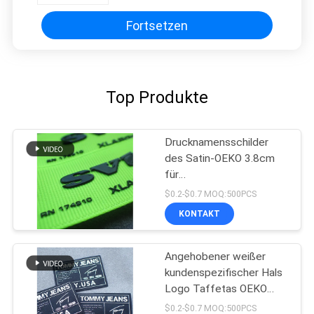
Fortsetzen
Top Produkte
Drucknamensschilder
des Satin-OEKO 3.8cm
für
Kleidungsdrucksilikonaufkleber
$0.2-$0.7 MOQ:500PCS
KONTAKT
Angehobener weißer
kundenspezifischer Hals
Logo Taffetas OEKO
beschriftet Seidendruck-
$0.2-$0.7 MOQ:500PCS