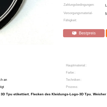
Zahlungsbedingungen:
L
Versorgungsmaterial-
5
Fähigkeit:
Bestpreis
Hauptmaterial::
Farbe::
ch an
Techniken::
igt
Prozess:
D Tpu etikettiert
Flecken des Kleidungs-Logo-3D Tpu
Weicher 
,
,