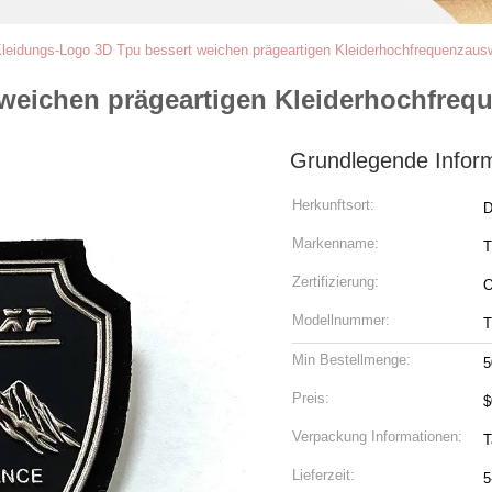
leidungs-Logo 3D Tpu bessert weichen prägeartigen Kleiderhochfrequenzaus
weichen prägeartigen Kleiderhochfreq
Grundlegende Infor
Herkunftsort:
D
Markenname:
Zertifizierung:
Modellnummer:
T
Min Bestellmenge:
5
Preis:
$
Verpackung Informationen:
T
Lieferzeit:
5