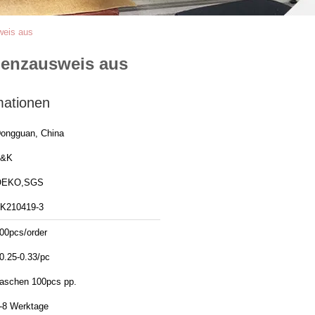
weis aus
uenzausweis aus
mationen
ongguan, China
T&K
OEKO,SGS
K210419-3
00pcs/order
0.25-0.33/pc
aschen 100pcs pp.
-8 Werktage