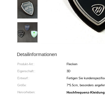
Detailinformationen
Produkt-Art::
Flecken
Eigenschaft::
3D
Entwurf::
Fertigen Sie kundenspezifis
Größe:
7*5.5cm, besonders angefert
Hervorheben:
Hochfrequenz-Kleidung 3