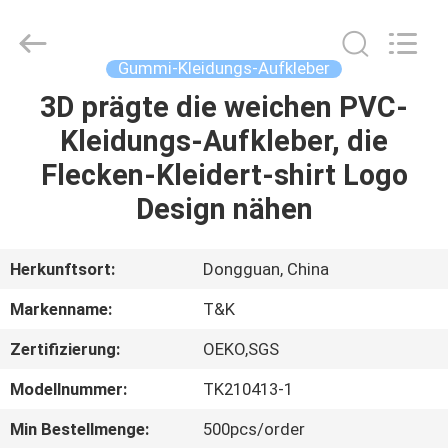
T&K
Garment
Accessories
Co.,Ltd.
All
Gummi-Kleidungs-Aufkleber
Rights
Reserved.
3D prägte die weichen PVC-
HAUS
Kleidungs-Aufkleber, die
PRODUKTE
Flecken-Kleidert-shirt Logo
Design nähen
ÜBER
UNS
Herkunftsort:
Dongguan, China
Markenname:
T&K
FABRIK-
Zertifizierung:
OEKO,SGS
AUSFLUG
Modellnummer:
TK210413-1
QUALITÄTSKONTROLLE
Min Bestellmenge:
500pcs/order