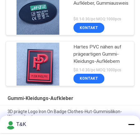
Aufkleber, Gummiausweis
$0.1-0.30/pc MOQ:1000pcs
KONTAKT
Hartes PVC nähen auf
prägeartigen Gummi-
Kleidungs-Aufklebern
$0.1-0.30/pc MOQ:1000pcs
KONTAKT
Gummi-Kleidungs-Aufkleber
3D prägte Logo Iron On Badge Clothes-Hut-Gummisilikon-
Wärmeübertragung
T&K
PVC prägte Logo Soft, 3D-, dassilikon kundenspezifisches für
Pantoffel ausbessert