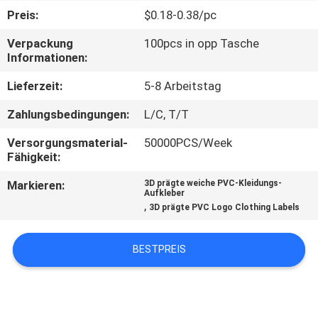
Preis:
$0.18-0.38/pc
TRETEN
Verpackung
100pcs in opp Tasche
SIE
Informationen:
MIT
Lieferzeit:
5-8 Arbeitstag
UNS
Zahlungsbedingungen:
L/C, T/T
IN
Versorgungsmaterial-
50000PCS/Week
VERBINDUNG
Fähigkeit:
Markieren:
3D prägte weiche PVC-Kleidungs-
FORDERN
Aufkleber
,
3D prägte PVC Logo Clothing Labels
SIE EIN
ZITAT
BESTPREIS
SITEMAP