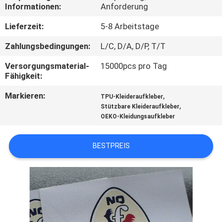
Informationen:
Anforderung
TRETEN
Lieferzeit:
5-8 Arbeitstage
SIE
Zahlungsbedingungen:
L/C, D/A, D/P, T/T
MIT
Versorgungsmaterial-
15000pcs pro Tag
UNS
Fähigkeit:
IN
Markieren:
,
TPU-Kleideraufkleber
VERBINDUNG
,
Stützbare Kleideraufkleber
OEKO-Kleidungsaufkleber
FORDERN
BESTPREIS
SIE EIN
ZITAT
SITEMAP