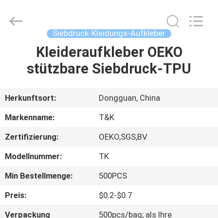
T&K
Garment
Accessories
Co.,Ltd.
All
Siebdruck-Kleidungs-Aufkleber
Rights
Reserved.
Kleideraufkleber OEKO
HAUS
stützbare Siebdruck-TPU
PRODUKTE
Herkunftsort:
Dongguan, China
ÜBER
Markenname:
T&K
UNS
Zertifizierung:
OEKO,SGS,BV
Modellnummer:
TK
FABRIK-
AUSFLUG
Min Bestellmenge:
500PCS
Preis:
$0.2-$0.7
QUALITÄTSKONTROLLE
Verpackung
500pcs/bag; als Ihre