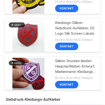
Wärmeübertragungs-
$0.08-0.30/pc MOQ:1000pcs
Druck-3d
KONTAKT
kundenspezifisch
Kleidungs-Silikon-
Siebdruck-Aufkleber, 3D
Logo Silk Screen Labels
$0.08-0.30/pc MOQ:1000pcs
KONTAKT
Silikon-Drucken kleidet
Hauptaufkleber-Entwurf,
Markenname-Kleidungs-
Kleideraufkleber
$0.08-0.30/pc MOQ:1000pcs
KONTAKT
Siebdruck-Kleidungs-Aufkleber