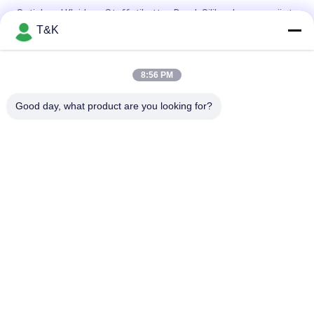
Satinband Kleidung Stoffetiketten Druck Silikon Logo geprägt
T&K
SILIKON-Siebdruck-Kleidungs-Aufkleber der Gehrungsfugen-
Falten-3D Gummi
8:56 PM
Satin-Ultraschallschnitt Pantone-Siebdruck-Kleidungs-
Aufkleber
Good day, what product are you looking for?
Beliebte Kategorien
Alle
Kleidung Etikettiert 
Siebdruck-
Aufkleber
Kleidungs-Aufkleber
Gummi-Kleidungs-
Silikon-
Aufkleber
Wärmeübertragungs-
Aufkleber
Tpu-
Kundenspezifische 
Wärmeübertragungsetikett
Kleidungs-Flecken
Prägeartiges 
Kleiderschwingen-
Lederflicken
Umbauten