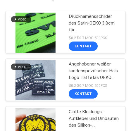
Drucknamensschilder
des Satin-OEKO 3.8cm
für
Kleidungsdrucksilikonaufkleber
$0.2-$0.7 MOQ:500PCS
KONTAKT
Angehobener weißer
kundenspezifischer Hals
Logo Taffetas OEKO
beschriftet Seidendruck-
$0.2-$0.7 MOQ:500PCS
Silikon
KONTAKT
Glatte Kleidungs-
Aufkleber und Umbauten
des Silikon-