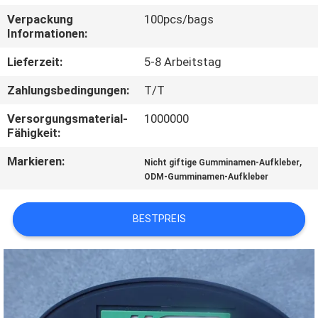
Verpackung
100pcs/bags
TRETEN
Informationen:
SIE
Lieferzeit:
5-8 Arbeitstag
MIT
Zahlungsbedingungen:
T/T
UNS
Versorgungsmaterial-
1000000
IN
Fähigkeit:
VERBINDUNG
Markieren:
,
Nicht giftige Gumminamen-Aufkleber
ODM-Gumminamen-Aufkleber
FORDERN
SIE EIN
BESTPREIS
ZITAT
SITEMAP