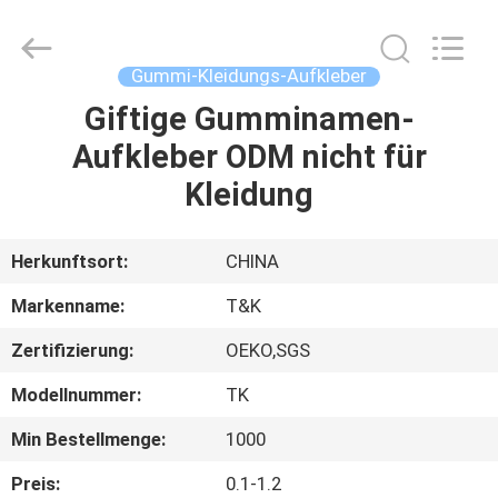
T&K
Garment
Accessories
Co.,Ltd.
All
Gummi-Kleidungs-Aufkleber
Rights
Reserved.
Giftige Gumminamen-
HAUS
Aufkleber ODM nicht für
PRODUKTE
Kleidung
ÜBER
Herkunftsort:
CHINA
UNS
Markenname:
T&K
Zertifizierung:
OEKO,SGS
FABRIK-
Modellnummer:
TK
AUSFLUG
Min Bestellmenge:
1000
QUALITÄTSKONTROLLE
Preis:
0.1-1.2