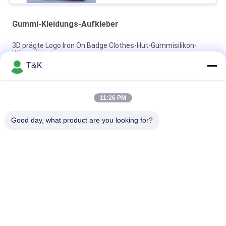
Gummi-Kleidungs-Aufkleber
3D prägte Logo Iron On Badge Clothes-Hut-Gummisilikon-
Wärmeübertragung
T&K
PVC prägte Logo Soft, 3D-, dassilikon kundenspezifisches für
Pantoffel ausbessert
11:26 PM
Eco freundliche prägeartiges Logo Silicone 3D Weiche PVCs
Gummiflecken
Good day, what product are you looking for?
Beliebte Kategorien
Alle
Kleidung Etikettiert 
Siebdruck-
Aufkleber
Kleidungs-Aufkleber
Gummi-Kleidungs-
Silikon-
Aufkleber
Wärmeübertragungs-
Aufkleber