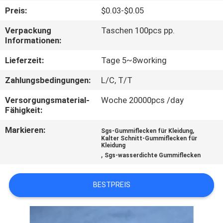
Preis:
$0.03-$0.05
TRETEN
Verpackung
Taschen 100pcs pp.
SIE
Informationen:
MIT
Lieferzeit:
Tage 5~8working
UNS
Zahlungsbedingungen:
L/C, T/T
IN
Versorgungsmaterial-
Woche 20000pcs /day
VERBINDUNG
Fähigkeit:
Markieren:
,
Sgs-Gummiflecken für Kleidung
FORDERN
Kalter Schnitt-Gummiflecken für
Kleidung
SIE EIN
,
Sgs-wasserdichte Gummiflecken
ZITAT
BESTPREIS
SITEMAP