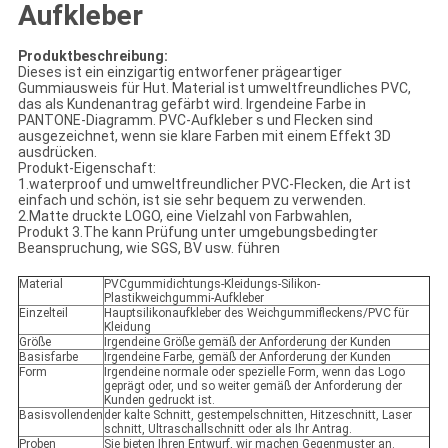
Aufkleber
Produktbeschreibung:
Dieses ist ein einzigartig entworfener prägeartiger
Gummiausweis für Hut. Material ist umweltfreundliches PVC,
das als Kundenantrag gefärbt wird. Irgendeine Farbe in
PANTONE-Diagramm. PVC-Aufkleber s und Flecken sind
ausgezeichnet, wenn sie klare Farben mit einem Effekt 3D
ausdrücken.
Produkt-Eigenschaft:
1.waterproof und umweltfreundlicher PVC-Flecken, die Art ist
einfach und schön, ist sie sehr bequem zu verwenden.
2.Matte druckte LOGO, eine Vielzahl von Farbwahlen,
Produkt 3.The kann Prüfung unter umgebungsbedingter
Beanspruchung, wie SGS, BV usw. führen
Material
PVCgummidichtungs-Kleidungs-Silikon-
Plastikweichgummi-Aufkleber
Einzelteil
Hauptsilikonaufkleber des Weichgummifleckens/PVC für
Kleidung
Größe
Irgendeine Größe gemäß der Anforderung der Kunden
Basisfarbe
Irgendeine Farbe, gemäß der Anforderung der Kunden
Form
Irgendeine normale oder spezielle Form, wenn das Logo
geprägt oder, und so weiter gemäß der Anforderung der
Kunden gedruckt ist.
Basisvollenden
der kalte Schnitt, gestempelschnitten, Hitzeschnitt, Laser
schnitt, Ultraschallschnitt oder als Ihr Antrag.
Proben
Sie bieten Ihren Entwurf, wir machen Gegenmuster an.