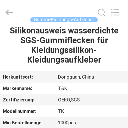
T&K
Garment
Accessories
Co.,Ltd.
All
Gummi-Kleidungs-Aufkleber
Rights
Reserved.
Silikonausweis wasserdichte
HAUS
SGS-Gummiflecken für
PRODUKTE
Kleidungssilikon-
Kleidungsaufkleber
ÜBER
UNS
Herkunftsort:
Dongguan, China
Markenname:
T&K
FABRIK-
Zertifizierung:
OEKO,SGS
AUSFLUG
Modellnummer:
TK
QUALITÄTSKONTROLLE
Min Bestellmenge:
1000pcs