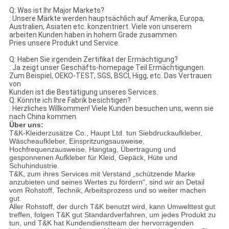
Q: Was ist Ihr Major Markets?
: Unsere Märkte werden hauptsächlich auf Amerika, Europa,
Australien, Asiaten etc. konzentriert. Viele von unserem
arbeiten Kunden haben in hohem Grade zusammen
Pries unsere Produkt und Service.
Q: Haben Sie irgendein Zertifikat der Ermächtigung?
: Ja zeigt unser Geschäfts-homepage Teil Ermächtigungen.
Zum Beispiel, OEKO-TEST, SGS, BSCI, Higg, etc. Das Vertrauen
von
Kunden ist die Bestätigung unseres Services.
Q: Könnte ich Ihre Fabrik besichtigen?
: Herzliches Willkommen! Viele Kunden besuchen uns, wenn sie
nach China kommen.
Über uns:
T&K-Kleiderzusätze Co., Haupt Ltd. tun Siebdruckaufkleber,
Wäscheaufkleber, Einspritzungsausweise,
Hochfrequenzausweise, Hangtag, Übertragung und
gesponnenen Aufkleber für Kleid, Gepäck, Hüte und
Schuhindustrie.
T&K, zum ihres Services mit Verstand „schützende Marke
anzubieten und seines Wertes zu fördern“, sind wir an Detail
vom Rohstoff, Technik, Arbeitsprozess und so weiter machen
gut.
Aller Rohstoff, der durch T&K benutzt wird, kann Umwelttest gut
treffen, folgen T&K gut Standardverfahren, um jedes Produkt zu
tun, und T&K hat Kundendienstteam der hervorragenden