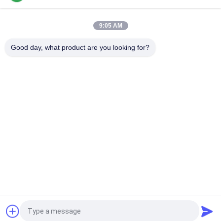
PVC prägte Logo Soft, 3D-, dassilikon kundenspezifisches für
Pantoffel ausbessert
9:05 AM
Eco freundliche prägeartiges Logo Silicone 3D Weiche PVCs
Gummiflecken
Good day, what product are you looking for?
Beliebte Kategorien
Alle
Kleidung Etikettiert 
Siebdruck-
Aufkleber
Kleidungs-Aufkleber
Gummi-Kleidungs-
Silikon-
Aufkleber
Wärmeübertragungs-
Aufkleber
Tpu-
Kundenspezifische 
Wärmeübertragungsetikett
Kleidungs-Flecken
Prägeartiges 
Kleiderschwingen-
Lederflicken
Umbauten
Fordern Sie ein Angebot