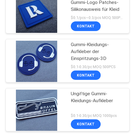
Gummi-Logo Patches-
Silikonausweis für Kleid
$0.1/pcs~0.3/pcs MOQ:500PCS
KONTAKT
Gummi-Kleidungs-
Aufkleber der
Einspritzungs-3D
$0.1-0.30/pc MOQ:500PCS
KONTAKT
Ungiftige Gummi-
Kleidungs-Aufkleber
$0.1-0.30/pc MOQ:1000pcs
KONTAKT