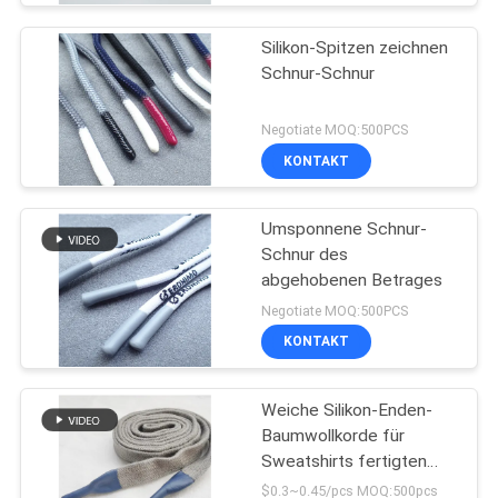
Silikon-Spitzen zeichnen
Schnur-Schnur
Negotiate MOQ:500PCS
KONTAKT
Umsponnene Schnur-
Schnur des
abgehobenen Betrages
Negotiate MOQ:500PCS
KONTAKT
Weiche Silikon-Enden-
Baumwollkorde für
Sweatshirts fertigten
Silikon-Spitzen
$0.3~0.45/pcs MOQ:500pcs