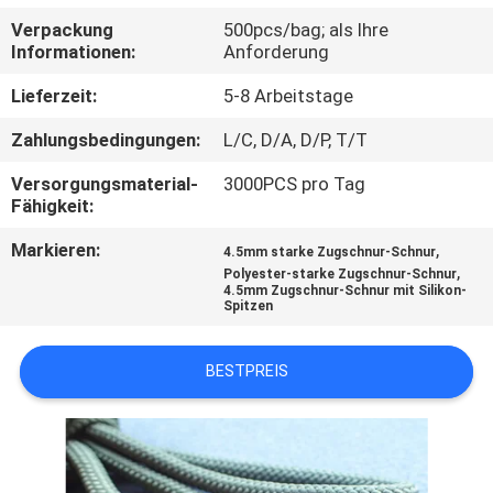
Verpackung
500pcs/bag; als Ihre
TRETEN
Informationen:
Anforderung
SIE
Lieferzeit:
5-8 Arbeitstage
MIT
Zahlungsbedingungen:
L/C, D/A, D/P, T/T
UNS
Versorgungsmaterial-
3000PCS pro Tag
IN
Fähigkeit:
VERBINDUNG
Markieren:
,
4.5mm starke Zugschnur-Schnur
,
Polyester-starke Zugschnur-Schnur
4.5mm Zugschnur-Schnur mit Silikon-
FORDERN
Spitzen
SIE EIN
BESTPREIS
ZITAT
SITEMAP