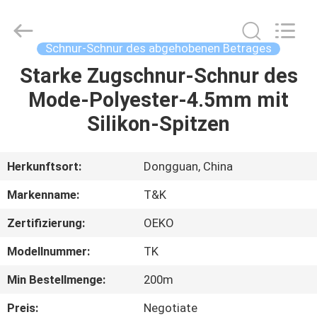
T&K
Garment
Accessories
Co.,Ltd.
All
Schnur-Schnur des abgehobenen Betrages
Rights
Reserved.
Starke Zugschnur-Schnur des
HAUS
Mode-Polyester-4.5mm mit
PRODUKTE
Silikon-Spitzen
ÜBER
Herkunftsort:
Dongguan, China
UNS
Markenname:
T&K
Zertifizierung:
OEKO
FABRIK-
Modellnummer:
TK
AUSFLUG
Min Bestellmenge:
200m
QUALITÄTSKONTROLLE
Preis:
Negotiate