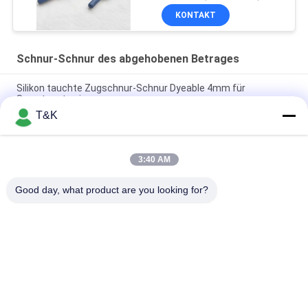
besonders an
KONTAKT
Schnur-Schnur des abgehobenen Betrages
Silikon tauchte Zugschnur-Schnur Dyeable 4mm für
Sweatpants ein
T&K
Eingetauchtes Silikon beendet Schnur-Schnur 3mm
abgehobenen Betrages für Sportkleidung
3:40 AM
Kundenspezifische umsponnene Zugschnur-Schnur 100% des
Logo-Polyester-5mm
Good day, what product are you looking for?
Beliebte Kategorien
Alle
Kleidung Etikettiert 
Siebdruck-
Aufkleber
Kleidungs-Aufkleber
Gummi-Kleidungs-
Silikon-