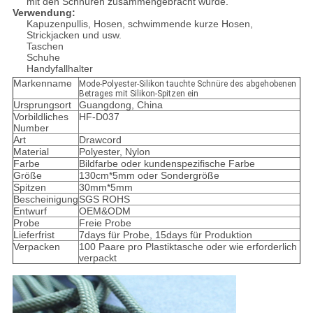
mit den Schnüren zusammengebracht wurde.
Verwendung:
Kapuzenpullis, Hosen, schwimmende kurze Hosen,
Strickjacken und usw.
Taschen
Schuhe
Handyfallhalter
Markenname
Mode-Polyester-Silikon tauchte Schnüre des abgehobenen
Betrages mit Silikon-Spitzen ein
Ursprungsort
Guangdong, China
Vorbildliches
HF-D037
Number
Art
Drawcord
Material
Polyester, Nylon
Farbe
Bildfarbe oder kundenspezifische Farbe
Größe
130cm*5mm oder Sondergröße
Spitzen
30mm*5mm
Bescheinigung
SGS ROHS
Entwurf
OEM&ODM
Probe
Freie Probe
Lieferfrist
7days für Probe, 15days für Produktion
Verpacken
100 Paare pro Plastiktasche oder wie erforderlich
verpackt