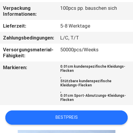
Verpackung
100pcs pp. bauschen sich
TRETEN
Informationen:
SIE
Lieferzeit:
5-8 Werktage
MIT
Zahlungsbedingungen:
L/C, T/T
UNS
Versorgungsmaterial-
50000pcs/Weeks
IN
Fähigkeit:
VERBINDUNG
Markieren:
0.01cm kundenspezifische Kleidungs-
Flecken
,
FORDERN
Stützbare kundenspezifische
Kleidungs-Flecken
,
SIE EIN
0.01cm Sport-Abnutzungs-Kleidungs-
Flecken
ZITAT
BESTPREIS
SITEMAP