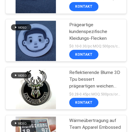
KONTAKT
Prägeartige
kundenspezifische
Kleidungs-Flecken
$0.10-0.30/pc MOQ:500pcs/color
KONTAKT
Reflektierende Blume 3D
Tpu bessert
prägeartigen weichen
Applikations-
$0.28-0.45pc MOQ:500pcs/order
Hochfrequenzausweis
KONTAKT
aus
Wärmeübertragung auf
Team Apparel Embossed