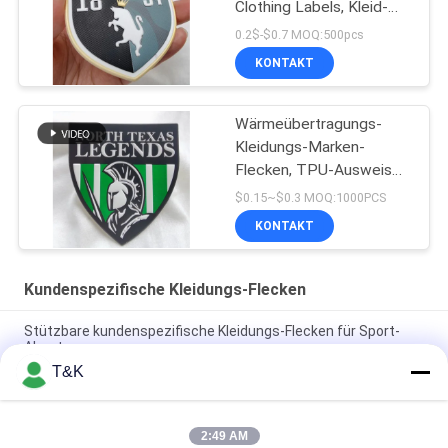
Clothing Labels, Kleid-
Tpu-Ausweis
0.2$-$0.7 MOQ:500pcs
KONTAKT
Wärmeübertragungs-
Kleidungs-Marken-
Flecken, TPU-Ausweis
für Team Apparel
$0.15~$0.3 MOQ:1000PCS
KONTAKT
Kundenspezifische Kleidungs-Flecken
Stützbare kundenspezifische Kleidungs-Flecken für Sport-
Abnutzung
T&K
Druck Flecken Haupt-Logo For Famous Brand der Logo
Wärmeübertragungs-TPU
2:49 AM
Dauerhafte Einspritzung 3D druckte kundenspezifische