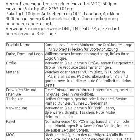
Verkauf von Einheiten: einzelnes Einzelteil MOQ: 500pcs
Einzelne Paketgröße: 8*6*0.01cm
Paketart: 100pcs Aufkleber in ein OPP-Taschen, Aufkleber
3000pcs in einem Karton oder als Ihre Übereinstimmung
besonders angefertigt.
Verwendete normalerweise DHL, TNT, Eil UPS, die Zeit ist
normalerweise 3~5 Tage
Produkt-Name
Kundenspezifisches Markenname-Großhandelslogo
TPU 3D prägte Flecken für Sport-Abnutzung
Farbe, Form und Logo
Willkommenes besonders angefertigt, ließen Ihren
Logo Unique.
Größe
Verwenden Sie allgemein Größe, lassen festgesetzte
Größe Ihre Produkte zusammenbringen.
Material
Weiches oder hartes PVC im Blatt, in PU oder in
TPU, metallisches PVC etc. überziehend. Sie sind
ganz umweltfreundliche, gute Gesundheit sind das
Beste.
Entwerfen Sie und
Freier Entwurf und erfahrene Unterstützung, setzten
raten Sie
Ihr gutes Ideal in Wirklichkeit.
Techniken
Heißes Stempeln, geprägt oder Debossed, Schirm
Printed.Our Berufs, Ihre Zufriedenheit.
Verwendung
Verwenden Sie allgemein für Stoff, Jeans,
Spielwaren, Schuhe, Taschen, Hüte, Möbel,
Heimtextilien etc.
Paket
Normalerweise 100 PCS in pp. bauschen sich, oder
kleine Nachfragen Box.Accept YourSpecial, lassen
Sie außer Zeit und Sorgen.
MOQ
Niedriges MOQ, zum des unnötigen Abfalls Ihrer
Produkte und Geldes, nicht weniger als 500 PCS zu