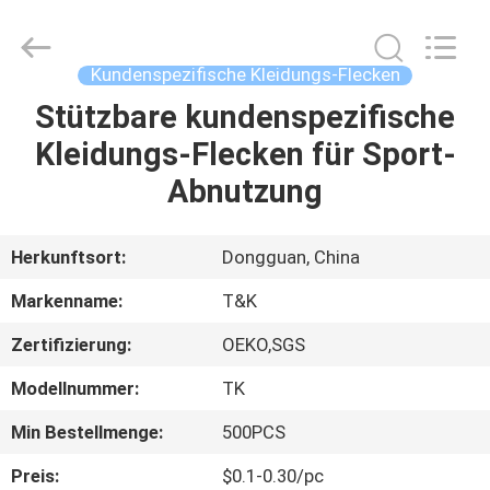
T&K
Garment
Accessories
Co.,Ltd.
All
Kundenspezifische Kleidungs-Flecken
Rights
Reserved.
Stützbare kundenspezifische
HAUS
Kleidungs-Flecken für Sport-
PRODUKTE
Abnutzung
ÜBER
Herkunftsort:
Dongguan, China
UNS
Markenname:
T&K
Zertifizierung:
OEKO,SGS
FABRIK-
Modellnummer:
TK
AUSFLUG
Min Bestellmenge:
500PCS
QUALITÄTSKONTROLLE
Preis:
$0.1-0.30/pc