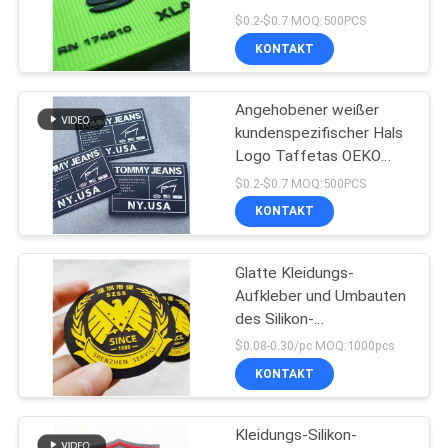
Kleidungsdrucksilikonaufkleber
$0.2-$0.7 MOQ:500PCS
KONTAKT
Angehobener weißer
kundenspezifischer Hals
Logo Taffetas OEKO
beschriftet Seidendruck-
$0.2-$0.7 MOQ:500PCS
Silikon
KONTAKT
Glatte Kleidungs-
Aufkleber und Umbauten
des Silikon-
Wärmeübertragungs-
$0.08-0.30/pc MOQ:1000pcs
Druck-3d
KONTAKT
kundenspezifisch
Kleidungs-Silikon-