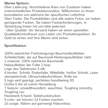
Warme Spitzen:
Über Lieferung: Verschiedene Arten von Zusätzen haben
unterschiedlichen Produktionszyklus. Willkommen zu Ihnen
konsultieren uns während der spezifischen Lieferfrist.
Über Farbe: Die Produktbilder sind alle wahre Fotos, wir haben
genügende Farben, Sie haben Farbanforderungen, in
Verbindung treten mit uns bitte jederzeit.
. Über Qualität: Vor Versand haben wir einen speziellen
QualitätsKontrollraum zum Leiten von Produktinspektion. Ihr
Geld ist sicher und Ihre Waren sind sicher.
Spezifikation:
100% natürlicher Farbreinigungs-Baumwollaufkleber,
Schleifenfalte, die auf Baumwoll-Kleidungsaufkleber näht:
1.material: 100% natürliche Baumwolle
Halsaufkleber der Falte 2.loop
Logo des Siebdrucks 3.silk
4.border: Schnitt, Endenfalte, Mittelfalte, heißer Schnitt, Laser
stempelschnitt, Ultraschallaufschlitzen, Rolle etc.
5.logo wird geprägt, perfektes handfeeling 3D
Größe 6.the ist cutom Herstellung
7.feature: umweltfreundlich, waschbar, Toughing smoothy,
Toughing rau
Handwerk 8.hand: Siebdruckdrucken
9.color: wir können 14 Farben machen
10.usage: Nähen auf garmengt Halsumbau.