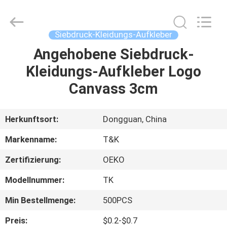
T&K
Garment
Accessories
Co.,Ltd.
All
Siebdruck-Kleidungs-Aufkleber
Rights
Reserved.
Angehobene Siebdruck-
HAUS
Kleidungs-Aufkleber Logo
PRODUKTE
Canvass 3cm
ÜBER
Herkunftsort:
Dongguan, China
UNS
Markenname:
T&K
Zertifizierung:
OEKO
FABRIK-
Modellnummer:
TK
AUSFLUG
Min Bestellmenge:
500PCS
QUALITÄTSKONTROLLE
Preis:
$0.2-$0.7