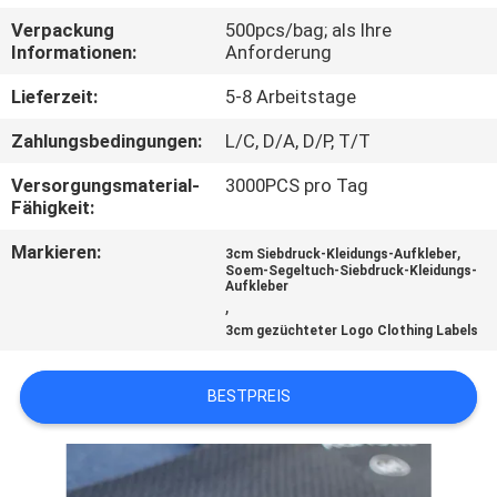
Verpackung
500pcs/bag; als Ihre
TRETEN
Informationen:
Anforderung
SIE
Lieferzeit:
5-8 Arbeitstage
MIT
Zahlungsbedingungen:
L/C, D/A, D/P, T/T
UNS
Versorgungsmaterial-
3000PCS pro Tag
IN
Fähigkeit:
VERBINDUNG
Markieren:
,
3cm Siebdruck-Kleidungs-Aufkleber
Soem-Segeltuch-Siebdruck-Kleidungs-
Aufkleber
FORDERN
,
3cm gezüchteter Logo Clothing Labels
SIE EIN
ZITAT
BESTPREIS
SITEMAP