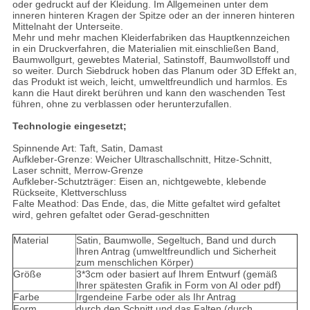
oder gedruckt auf der Kleidung. Im Allgemeinen unter dem
inneren hinteren Kragen der Spitze oder an der inneren hinteren
Mittelnaht der Unterseite.
Mehr und mehr machen Kleiderfabriken das Hauptkennzeichen
in ein Druckverfahren, die Materialien mit.einschließen Band,
Baumwollgurt, gewebtes Material, Satinstoff, Baumwollstoff und
so weiter. Durch Siebdruck hoben das Planum oder 3D Effekt an,
das Produkt ist weich, leicht, umweltfreundlich und harmlos. Es
kann die Haut direkt berühren und kann den waschenden Test
führen, ohne zu verblassen oder herunterzufallen.
Technologie eingesetzt;
Spinnende Art: Taft, Satin, Damast
Aufkleber-Grenze: Weicher Ultraschallschnitt, Hitze-Schnitt,
Laser schnitt, Merrow-Grenze
Aufkleber-Schutzträger: Eisen an, nichtgewebte, klebende
Rückseite, Klettverschluss
Falte Meathod: Das Ende, das, die Mitte gefaltet wird gefaltet
wird, gehren gefaltet oder Gerad-geschnitten
Material
Satin, Baumwolle, Segeltuch, Band und durch
Ihren Antrag (umweltfreundlich und Sicherheit
zum menschlichen Körper)
Größe
3*3cm oder basiert auf Ihrem Entwurf (gemäß
Ihrer spätesten Grafik in Form von AI oder pdf)
Farbe
Irgendeine Farbe oder als Ihr Antrag
Form
durch den Schnitt und das Falten (durch