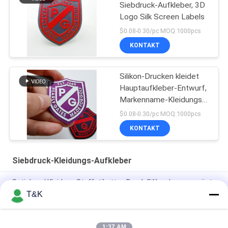
Siebdruck-Aufkleber, 3D
Logo Silk Screen Labels
$0.08-0.30/pc MOQ:1000pcs
KONTAKT
Silikon-Drucken kleidet
Hauptaufkleber-Entwurf,
Markenname-Kleidungs-
Kleideraufkleber
$0.08-0.30/pc MOQ:1000pcs
KONTAKT
Siebdruck-Kleidungs-Aufkleber
Satinband Kleidung Stoffetiketten Druck Silikon Logo geprägt
T&K
SILIKON-Siebdruck-Kleidungs-Aufkleber der Gehrungsfugen-
Falten-3D Gummi
1:37 AM