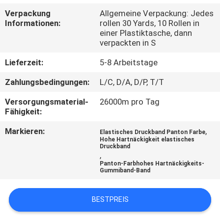
Verpackung
Allgemeine Verpackung: Jedes
TRETEN
Informationen:
rollen 30 Yards, 10 Rollen in
einer Plastiktasche, dann
SIE
verpackten in S
MIT
Lieferzeit:
5-8 Arbeitstage
UNS
Zahlungsbedingungen:
L/C, D/A, D/P, T/T
IN
Versorgungsmaterial-
26000m pro Tag
VERBINDUNG
Fähigkeit:
Markieren:
,
Elastisches Druckband Panton Farbe
FORDERN
Hohe Hartnäckigkeit elastisches
Druckband
SIE EIN
,
Panton-Farbhohes Hartnäckigkeits-
ZITAT
Gummiband-Band
SITEMAP
BESTPREIS