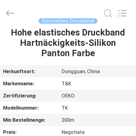
T&K
Garment
Accessories
Co.,Ltd.
All
Elastisches Druckband
Rights
Reserved.
Hohe elastisches Druckband
HAUS
Hartnäckigkeits-Silikon
PRODUKTE
Panton Farbe
ÜBER
Herkunftsort:
Dongguan, China
UNS
Markenname:
T&K
Zertifizierung:
OEKO
FABRIK-
Modellnummer:
TK
AUSFLUG
Min Bestellmenge:
200m
QUALITÄTSKONTROLLE
Preis:
Negotiate