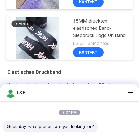
KONTAKT
35MM druckten
elastisches Band-
Siebdruck Logo On Band
Negotiate MOQ:200m
KONTAKT
Elastisches Druckband
Kundengebundene nicht elastische gestickte Bügel des
Polyester-gewebten Materials
T&K
Bunter Logo Nylon 5cm druckte elastisches Band
7:27 PM
Gesponnener Jacquardwebstuhl-elastischer NylonbH gurtet
für Kleidung
Good day, what product are you looking for?
Beliebte Kategorien
Alle