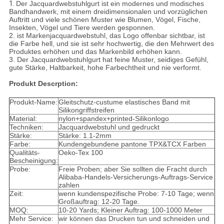
1.
Der Jacquardwebstuhlgurt ist ein modernes und modisches
Bandhandwerk, mit einem dreidimensionalen und vorzüglichen
Auftritt und viele schönen Muster wie Blumen, Vögel, Fische,
Insekten, Vögel und Tiere werden gesponnen.
2. ist Markenjacquardwebstuhl, das Logo offenbar sichtbar, ist
die Farbe hell, und sie ist sehr hochwertig, die den Mehrwert des
Produktes erhöhen und das Markenbild erhöhen kann.
3. Der Jacquardwebstuhlgurt hat feine Muster, seidiges Gefühl,
gute Stärke, Haltbarkeit, hohe Farbechtheit und nie verformt.
Produkt Descrption:
Produkt-Name:
Gleitschutz-custume elastisches Band mit
Silikongriffstreifen
Material:
nylon+spandex+printed-Silikonlogo
Techniken:
Jacquardwebstuhl und gedruckt
Stärke:
Stärke: 1.1-2mm
Farbe:
Kundengebundene pantone TPX&TCX Farben
Qualitäts-
Oeko-Tex 100
Bescheinigung:
Probe:
Freie Proben; aber Sie sollten die Fracht durch
Alibaba-Handels-Versicherungs-Auftrags-Service
zahlen
Zeit:
wenn kundenspezifische Probe: 7-10 Tage; wenn
Großauftrag: 12-20 Tage.
MOQ:
10-20 Yards; Kleiner Auftrag: 100-1000 Meter
Mehr Service:
wir können das Drucken tun und schneiden und