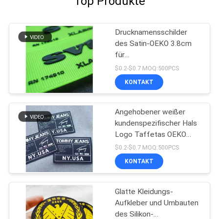
Top Produkte
Drucknamensschilder
des Satin-OEKO 3.8cm
für
Kleidungsdrucksilikonaufkleber
$0.2-$0.7 MOQ:500PCS
KONTAKT
Angehobener weißer
kundenspezifischer Hals
Logo Taffetas OEKO
beschriftet Seidendruck-
$0.2-$0.7 MOQ:500PCS
Silikon
KONTAKT
Glatte Kleidungs-
Aufkleber und Umbauten
des Silikon-