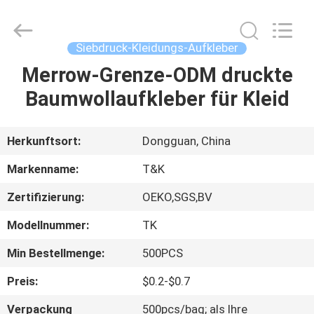
T&K
Garment
Accessories
Co.,Ltd.
All
Siebdruck-Kleidungs-Aufkleber
Rights
Reserved.
Merrow-Grenze-ODM druckte
HAUS
Baumwollaufkleber für Kleid
PRODUKTE
Herkunftsort:
Dongguan, China
ÜBER
Markenname:
T&K
UNS
Zertifizierung:
OEKO,SGS,BV
Modellnummer:
TK
FABRIK-
AUSFLUG
Min Bestellmenge:
500PCS
Preis:
$0.2-$0.7
QUALITÄTSKONTROLLE
Verpackung
500pcs/bag; als Ihre