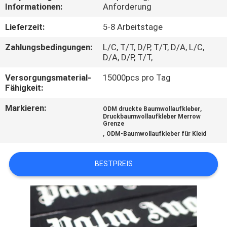
Informationen:
Anforderung
TRETEN
Lieferzeit:
5-8 Arbeitstage
SIE
Zahlungsbedingungen:
L/C, T/T, D/P, T/T, D/A, L/C,
MIT
D/A, D/P, T/T,
UNS
Versorgungsmaterial-
15000pcs pro Tag
Fähigkeit:
IN
VERBINDUNG
Markieren:
,
ODM druckte Baumwollaufkleber
Druckbaumwollaufkleber Merrow
Grenze
,
ODM-Baumwollaufkleber für Kleid
FORDERN
SIE EIN
BESTPREIS
ZITAT
SITEMAP