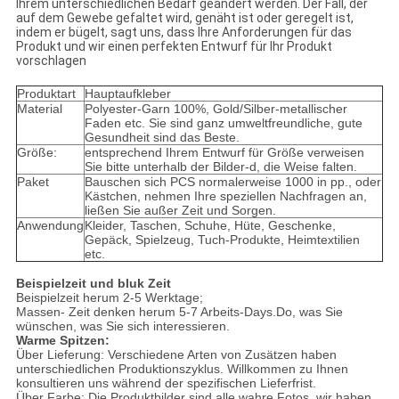
Ihrem unterschiedlichen Bedarf geändert werden. Der Fall, der
auf dem Gewebe gefaltet wird, genäht ist oder geregelt ist,
indem er bügelt, sagt uns, dass Ihre Anforderungen für das
Produkt und wir einen perfekten Entwurf für Ihr Produkt
vorschlagen
Produktart
Hauptaufkleber
Material
Polyester-Garn 100%, Gold/Silber-metallischer
Faden etc. Sie sind ganz umweltfreundliche, gute
Gesundheit sind das Beste.
Größe:
entsprechend Ihrem Entwurf für Größe verweisen
Sie bitte unterhalb der Bilder-d, die Weise falten.
Paket
Bauschen sich PCS normalerweise 1000 in pp., oder
Kästchen, nehmen Ihre speziellen Nachfragen an,
ließen Sie außer Zeit und Sorgen.
Anwendung
Kleider, Taschen, Schuhe, Hüte, Geschenke,
Gepäck, Spielzeug, Tuch-Produkte, Heimtextilien
etc.
Beispielzeit und bluk Zeit
Beispielzeit herum 2-5 Werktage;
Massen- Zeit denken herum 5-7 Arbeits-Days.Do, was Sie
wünschen, was Sie sich interessieren.
Warme Spitzen:
Über Lieferung: Verschiedene Arten von Zusätzen haben
unterschiedlichen Produktionszyklus. Willkommen zu Ihnen
konsultieren uns während der spezifischen Lieferfrist.
Über Farbe: Die Produktbilder sind alle wahre Fotos, wir haben