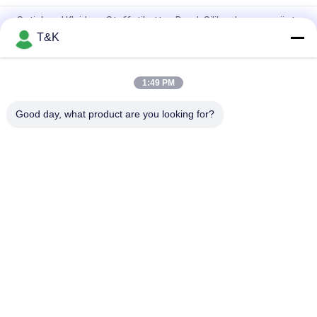
Satinband Kleidung Stoffetiketten Druck Silikon Logo geprägt
T&K
SILIKON-Siebdruck-Kleidungs-Aufkleber der Gehrungsfugen-
Falten-3D Gummi
1:49 PM
Satin-Ultraschallschnitt Pantone-Siebdruck-Kleidungs-
Aufkleber
Good day, what product are you looking for?
Beliebte Kategorien
Alle
Kleidung Etikettiert 
Siebdruck-
Aufkleber
Kleidungs-Aufkleber
Gummi-Kleidungs-
Silikon-
Aufkleber
Wärmeübertragungs-
Aufkleber
Tpu-
Kundenspezifische 
Wärmeübertragungsetikett
Kleidungs-Flecken
Prägeartiges 
Kleiderschwingen-