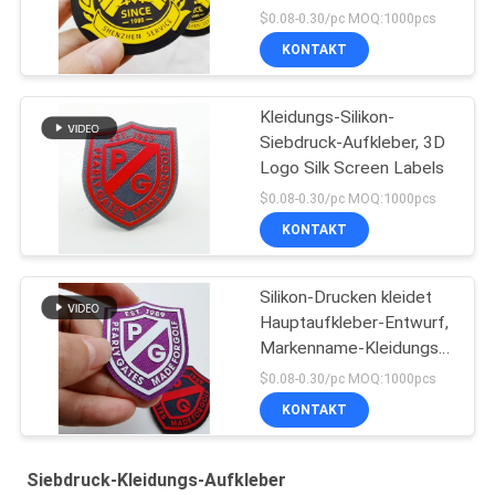
Wärmeübertragungs-
$0.08-0.30/pc MOQ:1000pcs
Druck-3d
KONTAKT
kundenspezifisch
Kleidungs-Silikon-
Siebdruck-Aufkleber, 3D
Logo Silk Screen Labels
$0.08-0.30/pc MOQ:1000pcs
KONTAKT
Silikon-Drucken kleidet
Hauptaufkleber-Entwurf,
Markenname-Kleidungs-
Kleideraufkleber
$0.08-0.30/pc MOQ:1000pcs
KONTAKT
Siebdruck-Kleidungs-Aufkleber