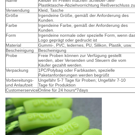
Name
Kleider im Freien machen Schieber-Seil-
Plastiktasche-Abziehvorrichtung Reißverschluss z
Verwendung
Kleid, Tasche
Größe
Irgendeine Größe, gemäß der Anforderung des
Kunden.
Farbe
Irgendeine Farbe, gemäß der Anforderung des
Kunden.
Form
Irgendeine normale oder spezielle Form, wenn da
Logo geprägt oder gedruckt ist
Material
Gummi-, PVC, ledernes, PU, Silikon, Plastik, usw.
Bescheinigung
Bescheinigung
Probe
Freie Proben können zur Verfügung gestellt
werden, aber Versenden und Steuern die vom
Käufer gezahlt werden.
Verpackung
1PC/Polybag oder Farbkasten, spezielle
Paketanforderungen werden begrüßt
Vorbereitungs-
Ungefähr 5-7 Tage für Proben; Ungefähr 7-10
und Anlaufzeit
Tage für Produktion
Customerservice
Online für 24 hours*7days