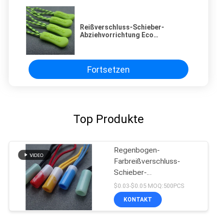
Reißverschluss-Schieber-
Abziehvorrichtung Eco
freundliche Sportwear TPU
Fortsetzen
Top Produkte
Regenbogen-
Farbreißverschluss-
Schieber-
Abziehvorrichtung
$0.03-$0.05 MOQ:500PCS
KONTAKT