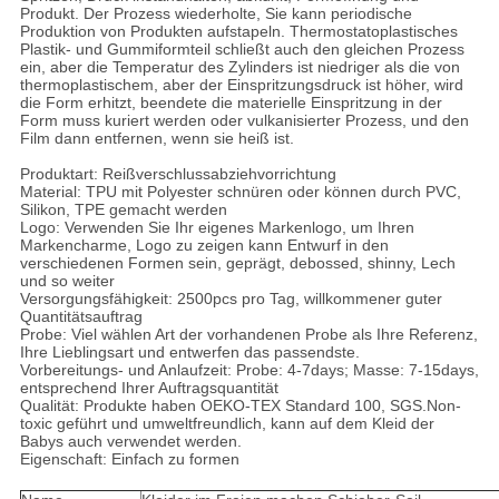
Produkt. Der Prozess wiederholte, Sie kann periodische
Produktion von Produkten aufstapeln. Thermostatoplastisches
Plastik- und Gummiformteil schließt auch den gleichen Prozess
ein, aber die Temperatur des Zylinders ist niedriger als die von
thermoplastischem, aber der Einspritzungsdruck ist höher, wird
die Form erhitzt, beendete die materielle Einspritzung in der
Form muss kuriert werden oder vulkanisierter Prozess, und den
Film dann entfernen, wenn sie heiß ist.
Produktart: Reißverschlussabziehvorrichtung
Material: TPU mit Polyester schnüren oder können durch PVC,
Silikon, TPE gemacht werden
Logo: Verwenden Sie Ihr eigenes Markenlogo, um Ihren
Markencharme, Logo zu zeigen kann Entwurf in den
verschiedenen Formen sein, geprägt, debossed, shinny, Lech
und so weiter
Versorgungsfähigkeit: 2500pcs pro Tag, willkommener guter
Quantitätsauftrag
Probe: Viel wählen Art der vorhandenen Probe als Ihre Referenz,
Ihre Lieblingsart und entwerfen das passendste.
Vorbereitungs- und Anlaufzeit: Probe: 4-7days; Masse: 7-15days,
entsprechend Ihrer Auftragsquantität
Qualität: Produkte haben OEKO-TEX Standard 100, SGS.Non-
toxic geführt und umweltfreundlich, kann auf dem Kleid der
Babys auch verwendet werden.
Eigenschaft: Einfach zu formen