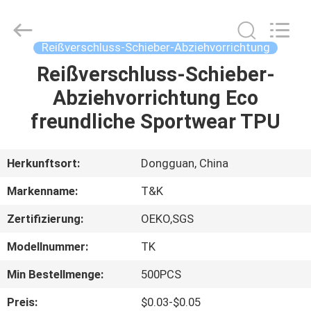
T&K
Garment
Accessories
Co.,Ltd.
All
Reißverschluss-Schieber-Abziehvorrichtung
Rights
Reserved.
Reißverschluss-Schieber-
HAUS
Abziehvorrichtung Eco
PRODUKTE
freundliche Sportwear TPU
ÜBER
Herkunftsort:
Dongguan, China
UNS
Markenname:
T&K
Zertifizierung:
OEKO,SGS
FABRIK-
Modellnummer:
TK
AUSFLUG
Min Bestellmenge:
500PCS
QUALITÄTSKONTROLLE
Preis:
$0.03-$0.05