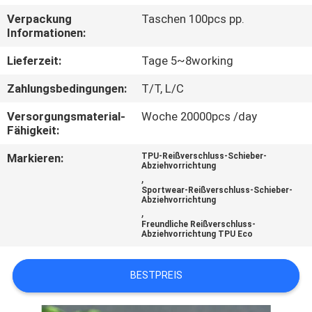
Verpackung
Taschen 100pcs pp.
TRETEN
Informationen:
SIE
Lieferzeit:
Tage 5~8working
MIT
Zahlungsbedingungen:
T/T, L/C
UNS
Versorgungsmaterial-
Woche 20000pcs /day
IN
Fähigkeit:
VERBINDUNG
Markieren:
TPU-Reißverschluss-Schieber-
Abziehvorrichtung
,
FORDERN
Sportwear-Reißverschluss-Schieber-
Abziehvorrichtung
,
SIE EIN
Freundliche Reißverschluss-
Abziehvorrichtung TPU Eco
ZITAT
BESTPREIS
SITEMAP