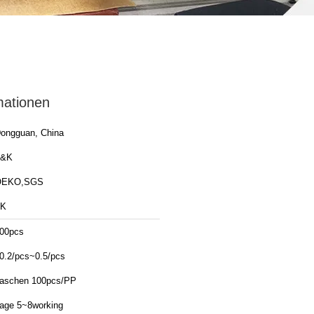
mationen
ongguan, China
T&K
OEKO,SGS
TK
00pcs
0.2/pcs~0.5/pcs
aschen 100pcs/PP
age 5~8working